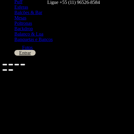
Puff
Ligue +55 (11) 96526-8584
Esferas
Balcões & Bar
Mesas
Poltronas
Backdrop
Balanço & Lua
Banquetas e Bancos
Fotos
Entrar