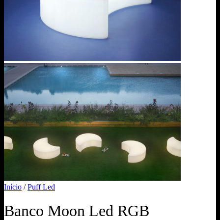
Início
/
Puff Led
Banco Moon Led RGB