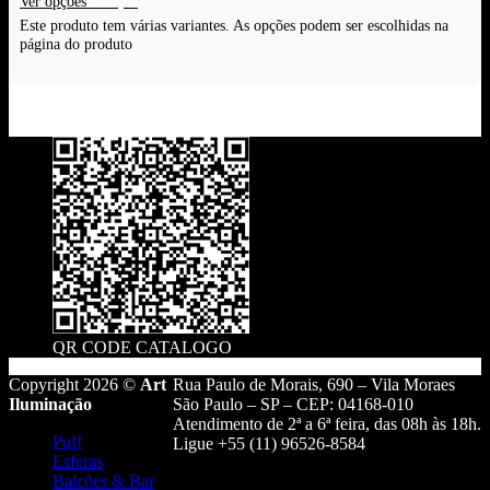
Ver opções
Este produto tem várias variantes. As opções podem ser escolhidas na
página do produto
QR CODE CATALOGO
Copyright 2026 ©
Art
Rua Paulo de Morais, 690 – Vila Moraes
Iluminação
São Paulo – SP – CEP: 04168-010
Atendimento de 2ª a 6ª feira, das 08h às 18h.
Puff
Ligue +55 (11) 96526-8584
Esferas
Balcões & Bar