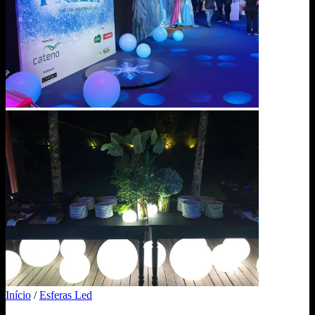
Início
/
Esferas Led