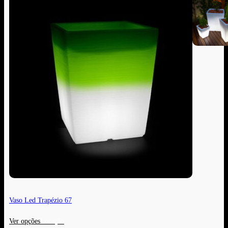
Vaso Led Trapézio 67
Ver opções