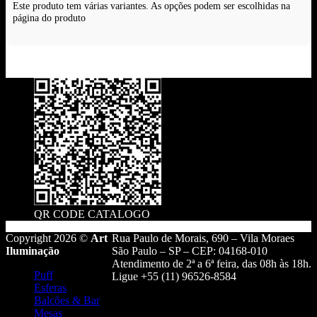
Este produto tem várias variantes. As opções podem ser escolhidas na
página do produto
QR CODE CATALOGO
Copyright 2026 ©
Art
Rua Paulo de Morais, 690 – Vila Moraes
Iluminação
São Paulo – SP – CEP: 04168-010
Atendimento de 2ª a 6ª feira, das 08h às 18h.
Puff
Ligue +55 (11) 96526-8584
Esferas
Balcões & Bar
Mesas