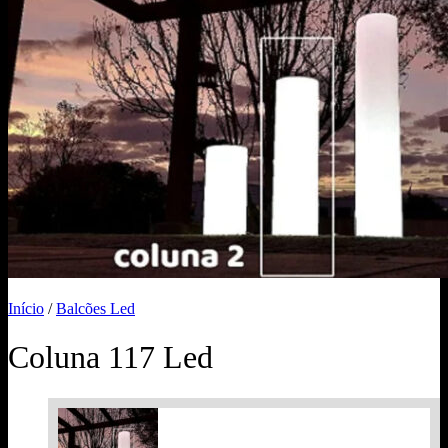
Início
/
Balcões Led
Coluna 117 Led