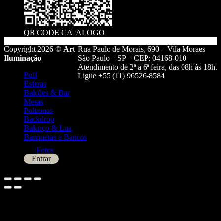
QR CODE CATALOGO
Copyright 2026 ©
Art
Rua Paulo de Morais, 690 – Vila Moraes
Iluminação
São Paulo – SP – CEP: 04168-010
Atendimento de 2ª a 6ª feira, das 08h às 18h.
Puff
Ligue +55 (11) 96526-8584
Esferas
Balcões & Bar
Mesas
Poltronas
Backdrop
Balanço & Lua
Banquetas e Bancos
Fotos
Entrar