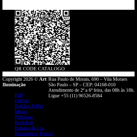
QR CODE CATALOGO
Copyright 2026 ©
Art
Rua Paulo de Morais, 690 – Vila Moraes
Iluminação
São Paulo – SP – CEP: 04168-010
Atendimento de 2ª a 6ª feira, das 08h às 18h.
Puff
Ligue +55 (11) 96526-8584
Esferas
Balcões & Bar
Mesas
Poltronas
Backdrop
Balanço & Lua
Banquetas e Bancos