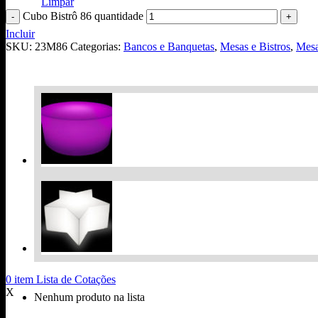
Limpar
Cubo Bistrô 86 quantidade
Incluir
SKU:
23M86
Categorias:
Bancos e Banquetas
,
Mesas e Bistros
,
Mesa
0
item
Lista de Cotações
X
Nenhum produto na lista