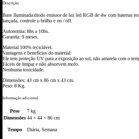
Descrição
Base Iluminada:diodo emissor de luz led RGB de 4w com baterias reca
lançada, controle o brilho e on / off.
Autonomia: 8hs a 10hs.
Garantia: 9 meses.
Material 100% reciclável.
Vantagens e benefícios do material:
Ele tem proteção UV para a exposição ao sol, não amarela com o tem
Fáceis de limpar e não absorvem mofo.
Nenhuma toxicidade.
Dimensões: 43 cm x 86 cm x 43 cm.
Peso: 8 Kg.
Informação adicional
Peso
7 kg
Dimensões
44 × 44 × 86 cm
Tempo
Diária, Semana