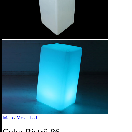
Início
/
Mesas Led