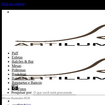
Skip to content
Puff
Esferas
Balcões & Bar
Mesas
Poltronas
Backdrop
Balanço & Lua
Banquetas e Bancos
Fotos
Pesquisar por: