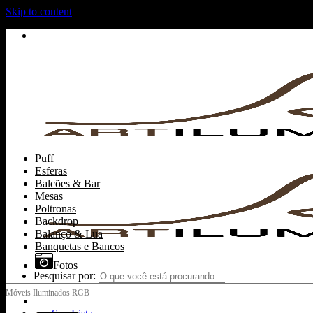
Skip to content
Puff
Esferas
Balcões & Bar
Mesas
Poltronas
Backdrop
Balanço & Lua
Banquetas e Bancos
Fotos
Pesquisar por: