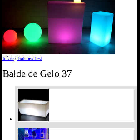
Início
/
Balcões Led
Balde de Gelo 37