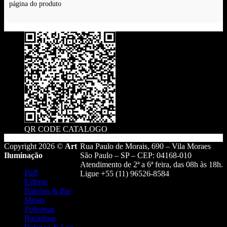
página do produto
QR CODE CATALOGO
Copyright 2026 ©
Art
Rua Paulo de Morais, 690 – Vila Moraes
Iluminação
São Paulo – SP – CEP: 04168-010
Atendimento de 2ª a 6ª feira, das 08h às 18h.
Puff
Ligue +55 (11) 96526-8584
Esferas
Balcões & Bar
Mesas
Poltronas
Backdrop