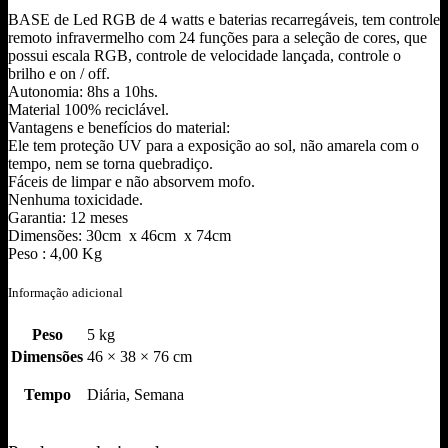
BASE de Led RGB de 4 watts e baterias recarregáveis, tem controle
remoto infravermelho com 24 funções para a seleção de cores, que
possui escala RGB, controle de velocidade lançada, controle o
brilho e on / off.
Autonomia: 8hs a 10hs.
Material 100% reciclável.
Vantagens e benefícios do material:
Ele tem proteção UV para a exposição ao sol, não amarela com o
tempo, nem se torna quebradiço.
Fáceis de limpar e não absorvem mofo.
Nenhuma toxicidade.
Garantia: 12 meses
Dimensões: 30cm x 46cm x 74cm
Peso : 4,00 Kg
Informação adicional
Peso
5 kg
Dimensões
46 × 38 × 76 cm
Tempo
Diária, Semana