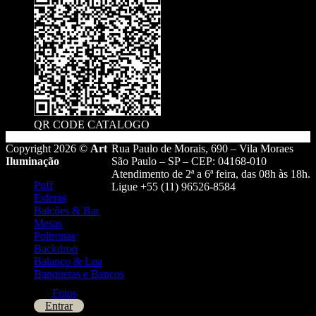
QR CODE CATALOGO
Copyright 2026 ©
Art
Rua Paulo de Morais, 690 – Vila Moraes
Iluminação
São Paulo – SP – CEP: 04168-010
Atendimento de 2ª a 6ª feira, das 08h às 18h.
Puff
Ligue +55 (11) 96526-8584
Esferas
Balcões & Bar
Mesas
Poltronas
Backdrop
Balanço & Lua
Banquetas e Bancos
Fotos
Entrar